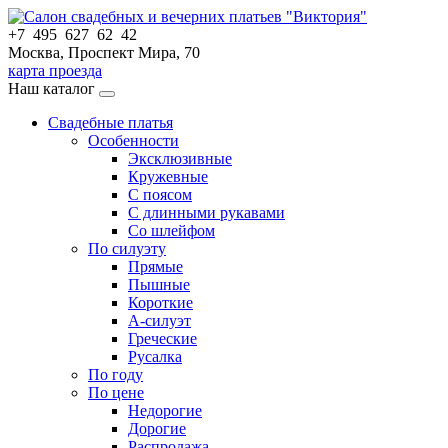
+7 495 627 62 42
Москва, Проспект Мира, 70
карта проезда
Наш каталог
Свадебные платья
Особенности
Эксклюзивные
Кружевные
С поясом
С длинными рукавами
Со шлейфом
По силуэту
Прямые
Пышные
Короткие
А-силуэт
Греческие
Русалка
По году
По цене
Недорогие
Дорогие
Распродажа