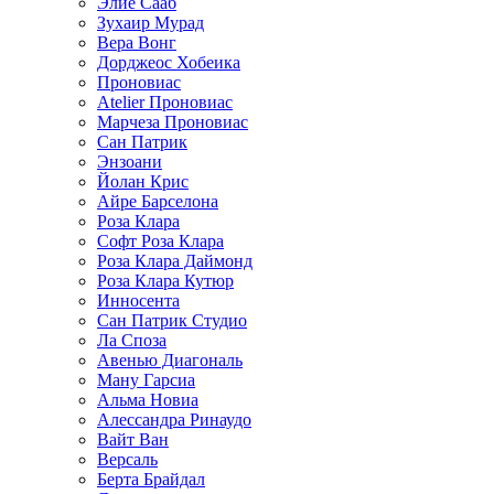
Элие Сааб
Зухаир Мурад
Вера Вонг
Дорджеос Хобеика
Проновиас
Atelier Проновиас
Марчеза Проновиас
Сан Патрик
Энзоани
Йолан Крис
Айре Барселона
Роза Клара
Софт Роза Клара
Роза Клара Даймонд
Роза Клара Кутюр
Инносента
Сан Патрик Студио
Ла Споза
Авенью Диагональ
Ману Гарсиа
Альма Новиа
Алессандра Ринаудо
Вайт Ван
Версаль
Берта Брайдал