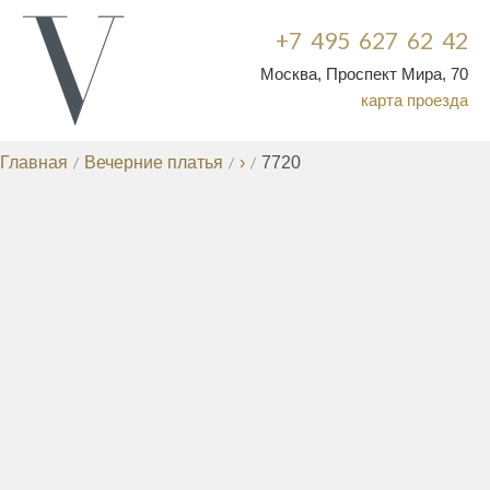
+7 495 627 62 42
Москва, Проспект Мира, 70
карта проезда
Главная
/
Вечерние платья
/
›
/
7720
ВЕЧЕРНИЕ ПЛАТЬЯ
КОРОТКИЕ ВЕЧЕРНИЕ ПЛАТЬЯ
ВЕЧЕРНИЕ
/
ПЛАТЬЯ ДЛЯ ПОЛНЫХ
ВЕЧЕРНИЕ ПЛАТЬЯ НА
/
СВАДЬБУ
ВЕЧЕРНИЕ ПЛАТЬЯ БОЛЬШИХ
/
РАЗМЕРОВ
КОКТЕЙЛЬНЫЕ ПЛАТЬЯ
ПЛАТЬЯ НА
/
/
ВЫПУСКНОЙ
НЕДОРОГИЕ ВЕЧЕРНИЕ
/