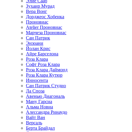
Элие Сааб
Зухаир Мурад
Вера Вонг
Дорджеос Хобеика
Проновиас
Atelier Проновиас
Марчеза Проновиас
Сан Патрик
Энзоани
Йолан Крис
Айре Барселона
Роза Клара
Софт Роза Клара
Роза Клара Даймонд
Роза Клара Кутюр
Инносента
Сан Патрик Студио
Ла Споза
Авенью Диагональ
Ману Гарсиа
Альма Новиа
Алессандра Ринаудо
Вайт Ван
Версаль
Берта Брайдал