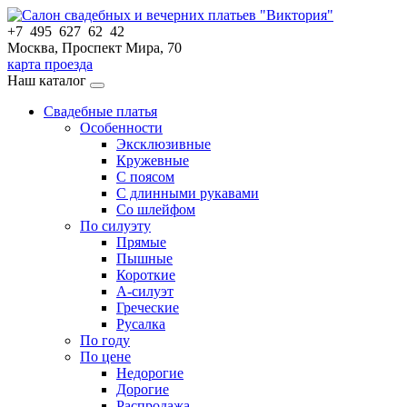
+7 495 627 62 42
Москва, Проспект Мира, 70
карта проезда
Наш каталог
Свадебные платья
Особенности
Эксклюзивные
Кружевные
С поясом
С длинными рукавами
Со шлейфом
По силуэту
Прямые
Пышные
Короткие
А-силуэт
Греческие
Русалка
По году
По цене
Недорогие
Дорогие
Распродажа