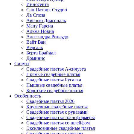
Инносента
Сан Патрик Студио
Ла Споза
Авенью Диагональ
Ману Гарсиа
Альма Новиа
Алессандра Ринаудо
Вайт Ван
Версаль
Берта Брайдал
Доминис
Силуэт
Свадебные платья А-силуэта
Прямые свадебные платья
Свадебные платья Русалка
Пышные свадебные платья
Короткие свадебные платья
Особенность
Свадебные платья 2026
Кружевные свадебные платья
Свадебные платья с рукавами
Свадебные платья трансформеры
Свадебные платья со шлейфом
Эксклюзивные свадебные платья
Свадебные платья с поясом