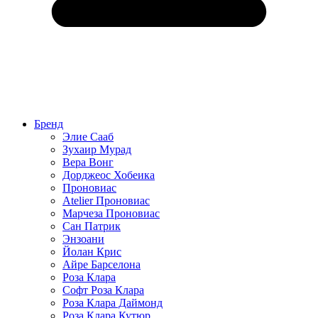
Бренд
Элие Сааб
Зухаир Мурад
Вера Вонг
Дорджеос Хобеика
Проновиас
Atelier Проновиас
Марчеза Проновиас
Сан Патрик
Энзоани
Йолан Крис
Айре Барселона
Роза Клара
Софт Роза Клара
Роза Клара Даймонд
Роза Клара Кутюр