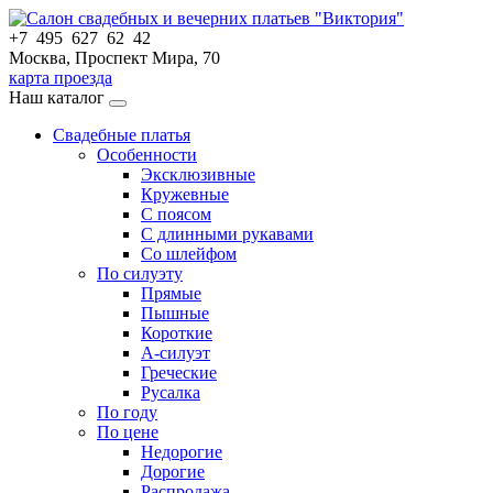
+7 495 627 62 42
Москва, Проспект Мира, 70
карта проезда
Наш каталог
Свадебные платья
Особенности
Эксклюзивные
Кружевные
С поясом
С длинными рукавами
Со шлейфом
По силуэту
Прямые
Пышные
Короткие
А-силуэт
Греческие
Русалка
По году
По цене
Недорогие
Дорогие
Распродажа