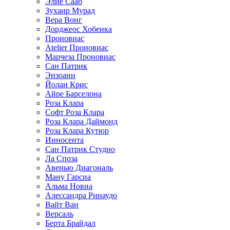
Элие Сааб
Зухаир Мурад
Вера Вонг
Дорджеос Хобеика
Проновиас
Atelier Проновиас
Марчеза Проновиас
Сан Патрик
Энзоани
Йолан Крис
Айре Барселона
Роза Клара
Софт Роза Клара
Роза Клара Даймонд
Роза Клара Кутюр
Инносента
Сан Патрик Студио
Ла Споза
Авенью Диагональ
Ману Гарсиа
Альма Новиа
Алессандра Ринаудо
Вайт Ван
Версаль
Берта Брайдал