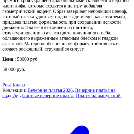
прямого кроя украшена диагональными складками в верхней
части лифа, которые сходятся к центру, добавляя
геометрический акцент. Образ завершает небольшой шлейф,
который слегка удлиняет подол сзади и едва касается земли,
придавая платью формальность при сохранении легкости
движения. Платье изготовлено из плотного,
структурированного атласа цвета полуночного неба,
обладающего выраженным атласным блеском и гладкой
фактурой. Материал обеспечивает формоустойчивость и
создает роскошный, струящийся силуэт.
Цена :
58000 руб.
58 000
руб.
Роза Клара
Коллекции:
Вечерние платья 2026
,
Вечерние платья на
свадьбу
,
Длинные вечерние платья
,
Платья на выпускной
,