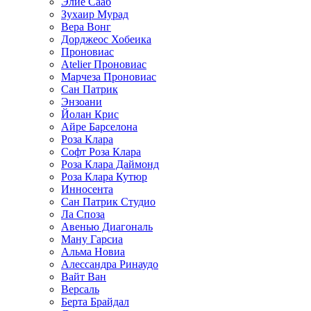
Элие Сааб
Зухаир Мурад
Вера Вонг
Дорджеос Хобеика
Проновиас
Atelier Проновиас
Марчеза Проновиас
Сан Патрик
Энзоани
Йолан Крис
Айре Барселона
Роза Клара
Софт Роза Клара
Роза Клара Даймонд
Роза Клара Кутюр
Инносента
Сан Патрик Студио
Ла Споза
Авенью Диагональ
Ману Гарсиа
Альма Новиа
Алессандра Ринаудо
Вайт Ван
Версаль
Берта Брайдал