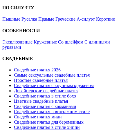
ПО СИЛУЭТУ
Пышные
Русалка
Прямые
Греческие
А-силуэт
Короткие
ОСОБЕННОСТИ
Эксклюзивные
Кружевные
Со шлейфом
С длинными
рукавами
СВАДЕБНЫЕ
Свадебные платья 2026
Самые сексуальные свадебные платья
Простые свадебные платья
Свадебные платья с крупным кружевом
Дизайнерские свадебные платья
Свадебные платья в стиле бохо
Цветные свадебные платья
Свадебные платья с карманами
Свадебные платья в винтажном стиле
Свадебные платья миди
Свадебные платья для беременных
Свадебные платья в стиле хиппи