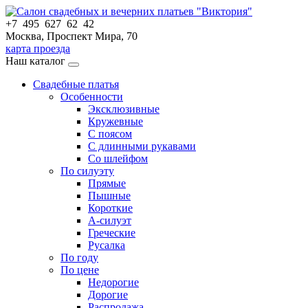
+7 495 627 62 42
Москва, Проспект Мира, 70
карта проезда
Наш каталог
Свадебные платья
Особенности
Эксклюзивные
Кружевные
С поясом
С длинными рукавами
Со шлейфом
По силуэту
Прямые
Пышные
Короткие
А-силуэт
Греческие
Русалка
По году
По цене
Недорогие
Дорогие
Распродажа