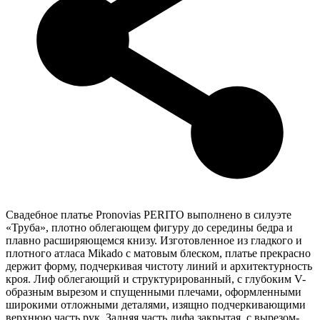
Свадебное платье Pronovias PERITO выполнено в силуэте
«Труба», плотно облегающем фигуру до середины бедра и
плавно расширяющемся книзу. Изготовленное из гладкого и
плотного атласа Mikado с матовым блеском, платье прекрасно
держит форму, подчеркивая чистоту линий и архитектурность
кроя. Лиф облегающий и структурированный, с глубоким V-
образным вырезом и спущенными плечами, оформленными
широкими отложными деталями, изящно подчеркивающими
верхнюю часть рук. Задняя часть лифа закрытая, с вырезом-