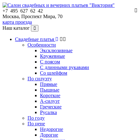
+7 495 627 62 42
Москва, Проспект Мира, 70
карта проезда
Наш каталог
Свадебные платья
Особенности
Эксклюзивные
Кружевные
С поясом
С длинными рукавами
Со шлейфом
По силуэту
Прямые
Пышные
Короткие
А-силуэт
Греческие
Русалка
По году
По цене
Недорогие
Дорогие