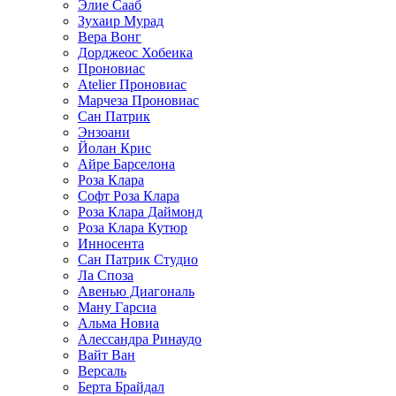
Элие Сааб
Зухаир Мурад
Вера Вонг
Дорджеос Хобеика
Проновиас
Atelier Проновиас
Марчеза Проновиас
Сан Патрик
Энзоани
Йолан Крис
Айре Барселона
Роза Клара
Софт Роза Клара
Роза Клара Даймонд
Роза Клара Кутюр
Инносента
Сан Патрик Студио
Ла Споза
Авенью Диагональ
Ману Гарсиа
Альма Новиа
Алессандра Ринаудо
Вайт Ван
Версаль
Берта Брайдал