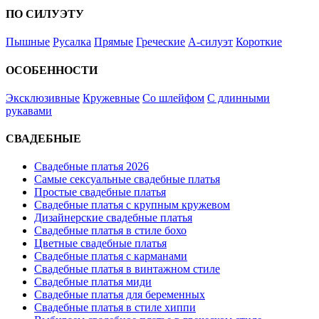
ПО СИЛУЭТУ
Пышные
Русалка
Прямые
Греческие
А-силуэт
Короткие
ОСОБЕННОСТИ
Эксклюзивные
Кружевные
Со шлейфом
С длинными
рукавами
СВАДЕБНЫЕ
Свадебные платья 2026
Самые сексуальные свадебные платья
Простые свадебные платья
Свадебные платья с крупным кружевом
Дизайнерские свадебные платья
Свадебные платья в стиле бохо
Цветные свадебные платья
Свадебные платья с карманами
Свадебные платья в винтажном стиле
Свадебные платья миди
Свадебные платья для беременных
Свадебные платья в стиле хиппи