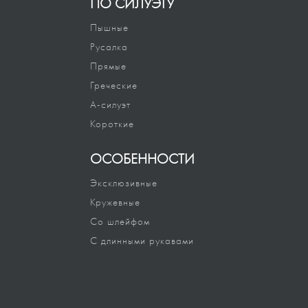
ПО СИЛУЭТУ
Пышные
Русалка
Прямые
Греческие
А-силуэт
Короткие
ОСОБЕННОСТИ
Эксклюзивные
Кружевные
Со шлейфом
С длинными рукавами