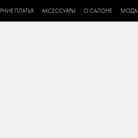
ЕРНИЕ ПЛАТЬЯ
АКСЕССУАРЫ
О САЛОНЕ
МОДА
ВАДЕБНЫЕ ПЛАТЬЯ
СВАДЕБНЫЕ ПЛАТЬЯ СО
/
ЬЕВ
ЭКСКЛЮЗИВНЫЕ СВАДЕБНЫЕ ПЛАТЬЯ
НЕДОРОГИЕ
/
/
РУКАВАМИ
СВАДЕБНЫЕ ПЛАТЬЯ С ПОЯСОМ
СВАДЕБНЫЕ
/
/
РМЕРЫ