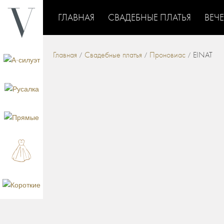
ГЛАВНАЯ
СВАДЕБНЫЕ ПЛАТЬЯ
ВЕЧ
Главная
Свадебные платья
Проновиас
EINAT
/
/
/
СВАДЕБНЫЕ ПЛАТЬЯ
КРУЖЕВНЫЕ СВАДЕБНЫЕ ПЛАТЬЯ
ДОРОГИЕ С
/
ШЛЕЙФОМ
РАСПРОДАЖА СВАДЕБНЫХ ПЛАТ
/
СВАДЕБНЫЕ ПЛАТЬЯ
СВАДЕБНЫЕ ПЛАТЬЯ С 
/
ПЛАТЬЯ 2027
СВАДЕБНЫЕ ПЛАТЬЯ ТРАНСФО
/