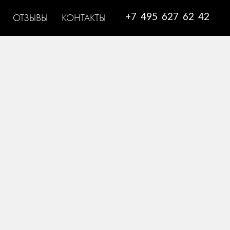
+7 495 627 62 42
ОТЗЫВЫ
КОНТАКТЫ
КРУЖЕВНОЕ СВАДЕБНОЕ ПЛАТЬЕ
ПРОНОВИАС
EINAT
назад к коллекции
Великолепное свадебное платье А-силуэта
для утонченной и романтичной девушки.
По всей длине изысканный наряд покрыт
слоем выразительного кружева с цветочным
мотивом.
Такая отделка прекрасно сочетается с
эффектным и вместе с тем лаконичным кроем,