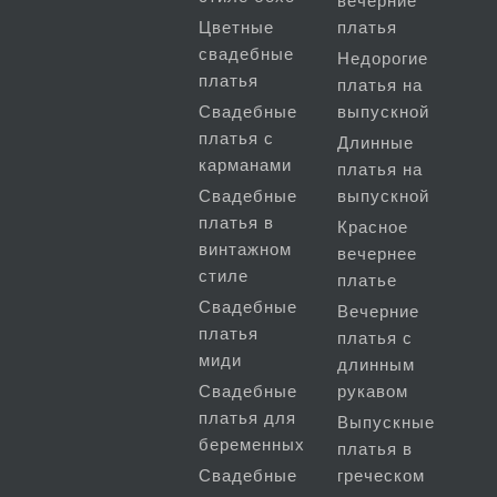
вечерние
Цветные
платья
свадебные
Недорогие
платья
платья на
Свадебные
выпускной
платья с
Длинные
карманами
платья на
Свадебные
выпускной
платья в
Красное
винтажном
вечернее
стиле
платье
Свадебные
Вечерние
платья
платья с
миди
длинным
Свадебные
рукавом
платья для
Выпускные
беременных
платья в
Свадебные
греческом