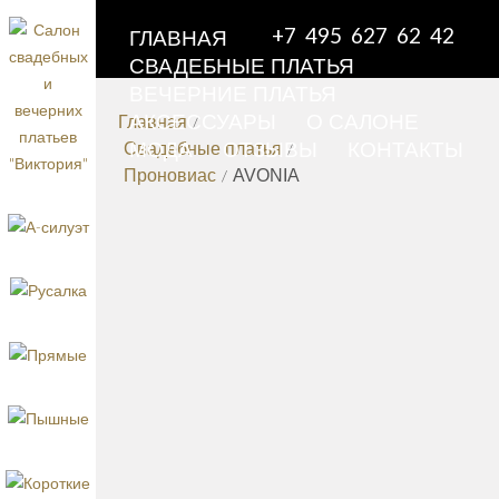
+7 495 627 62 42
ГЛАВНАЯ
СВАДЕБНЫЕ ПЛАТЬЯ
ВЕЧЕРНИЕ ПЛАТЬЯ
АКСЕССУАРЫ
О САЛОНЕ
Главная
/
МОДА
ОТЗЫВЫ
КОНТАКТЫ
Свадебные платья
/
СВАДЕБН
Проновиас
/
AVONIA
ПРО
AVO
наз
Свадебное
AVONIA вы
«русалка»
облегающе
до линии 
резко рас