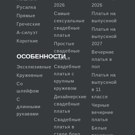
2026
2026
Русалка
Самые
Платья на
Прямые
сексуальные
выпускной
Греческие
свадебные
Платья на
А-силуэт
платья
выпускной
Короткие
Простые
2027
свадебные
Вечерние
ОСОБЕННОСТИ
платья
платья в
Свадебные
пол
Эксклюзивные
платья с
Платья на
Кружевные
крупным
выпускной
Со
кружевом
в 11
шлейфом
Дизайнерские
классе
С
свадебные
Черные
длинными
платья
вечерние
рукавами
Свадебные
платья
платья в
Белые
стиле бохо