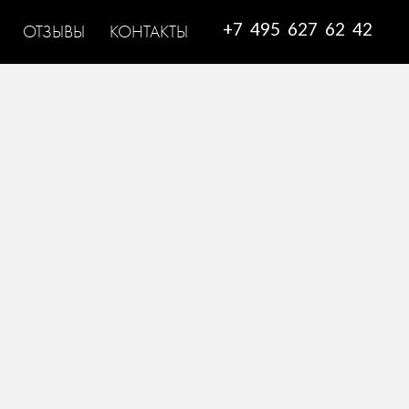
+7 495 627 62 42
ОТЗЫВЫ
КОНТАКТЫ
СВАДЕБНОЕ ПЛАТЬЕ
МАРЧЕЗА
ПРОНОВИАС
AYLA
назад к коллекции
Платье выполнено в бальном силуэте с
приталенным лифом и объемной юбкой,
плавно переходящей в длинный шлейф
«часовня». Лиф с открытыми плечами
дополнен короткими спущенными рукавами и
прямым декольте, переходящим в глубокий V-
образный вырез, который закрыт прозрачной