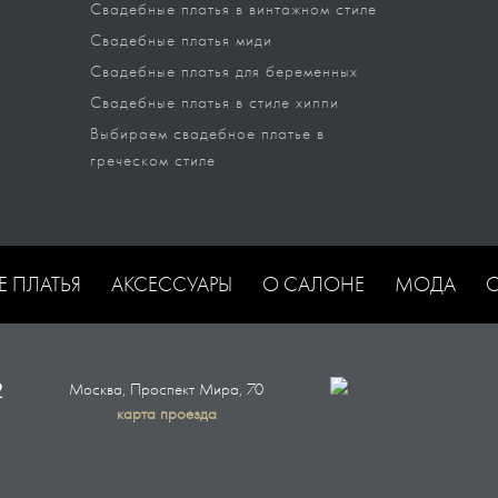
Свадебные платья в винтажном стиле
Свадебные платья миди
Свадебные платья для беременных
Свадебные платья в стиле хиппи
Выбираем свадебное платье в
греческом стиле
Е ПЛАТЬЯ
АКСЕССУАРЫ
О САЛОНЕ
МОДА
2
Москва, Проспект Мира, 70
карта проезда