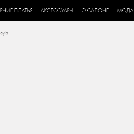
ЕРНИЕ ПЛАТЬЯ
АКСЕССУАРЫ
О САЛОНЕ
МОДА
ayla
ВАДЕБНЫЕ ПЛАТЬЯ
СВАДЕБНЫЕ ПЛАТЬЯ СО
/
ЬЕВ
ЭКСКЛЮЗИВНЫЕ СВАДЕБНЫЕ ПЛАТЬЯ
НЕДОРОГИЕ
/
/
РУКАВАМИ
СВАДЕБНЫЕ ПЛАТЬЯ С ПОЯСОМ
СВАДЕБНЫЕ
/
/
РМЕРЫ