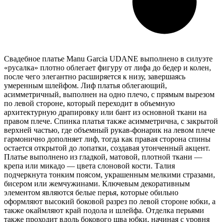
Свадебное платье Manu Garcia UDANE выполнено в силуэте
«русалка» плотно облегает фигуру от лифа до бедер и колен,
после чего элегантно расширяется к низу, завершаясь
умеренным шлейфом. Лиф платья облегающий,
асимметричный, выполнен на одно плечо, с прямым вырезом
по левой стороне, который переходит в объемную
архитектурную драпировку или бант из основной ткани на
правом плече. Спинка платья также асимметрична, с закрытой
верхней частью, где объемный рукав-фонарик на левом плече
гармонично дополняет лиф, тогда как правая сторона спины
остается открытой до лопатки, создавая утонченный акцент.
Платье выполнено из гладкой, матовой, плотной ткани —
крепа или микадо — цвета слоновой кости. Талия
подчеркнута тонким поясом, украшенным мелкими стразами,
бисером или жемчужинами. Ключевым декоративным
элементом являются белые перья, которые обильно
оформляют высокий боковой разрез по левой стороне юбки, а
также окаймляют край подола и шлейфа. Отделка перьями
также проходит вдоль бокового шва юбки, начиная с уровня