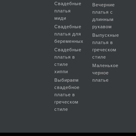
Свадебные
Вечерние
платья
платья с
миди
длинным
Свадебные
рукавом
платья для
Выпускные
беременных
платья в
Свадебные
греческом
платья в
стиле
стиле
Маленькое
хиппи
черное
Выбираем
платье
свадебное
платье в
греческом
стиле