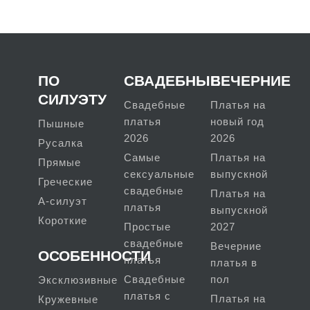
ПО
СВАДЕБНЫЕ
ВЕЧЕРНИЕ
СИЛУЭТУ
Свадебные
Платья на
платья
новый год
Пышные
2026
2026
Русалка
Самые
Платья на
Прямые
сексуальные
выпускной
Греческие
свадебные
Платья на
А-силуэт
платья
выпускной
Короткие
Простые
2027
свадебные
Вечерние
ОСОБЕННОСТИ
платья
платья в
Свадебные
пол
Эксклюзивные
платья с
Платья на
Кружевные