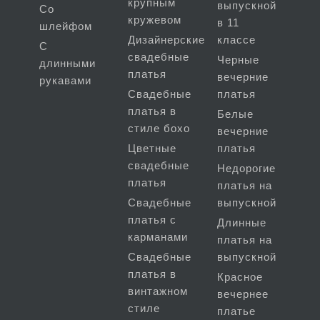
крупным
выпускной
Со
кружевом
в 11
шлейфом
Дизайнерские
классе
С
свадебные
Черные
длинными
платья
вечерние
рукавами
Свадебные
платья
платья в
Белые
стиле бохо
вечерние
Цветные
платья
свадебные
Недорогие
платья
платья на
Свадебные
выпускной
платья с
Длинные
карманами
платья на
Свадебные
выпускной
платья в
Красное
винтажном
вечернее
стиле
платье