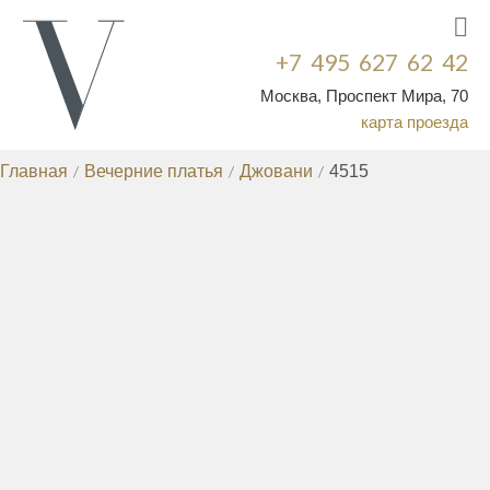
+7 495 627 62 42
Москва, Проспект Мира, 70
карта проезда
Главная
/
Вечерние платья
/
Джовани
/
4515
ВЕЧЕРНИЕ ПЛАТЬЯ
КОРОТКИЕ ВЕЧЕРНИЕ ПЛАТЬЯ
ВЕЧЕРНИЕ
/
ПЛАТЬЯ ДЛЯ ПОЛНЫХ
ВЕЧЕРНИЕ ПЛАТЬЯ НА
/
СВАДЬБУ
ВЕЧЕРНИЕ ПЛАТЬЯ БОЛЬШИХ
/
РАЗМЕРОВ
КОКТЕЙЛЬНЫЕ ПЛАТЬЯ
ПЛАТЬЯ НА
/
/
ВЫПУСКНОЙ
НЕДОРОГИЕ ВЕЧЕРНИЕ
/