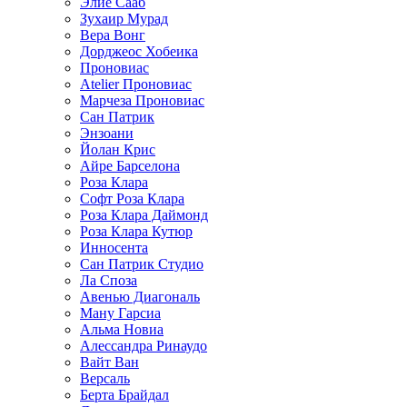
Элие Сааб
Зухаир Мурад
Вера Вонг
Дорджеос Хобеика
Проновиас
Atelier Проновиас
Марчеза Проновиас
Сан Патрик
Энзоани
Йолан Крис
Айре Барселона
Роза Клара
Софт Роза Клара
Роза Клара Даймонд
Роза Клара Кутюр
Инносента
Сан Патрик Студио
Ла Споза
Авенью Диагональ
Ману Гарсиа
Альма Новиа
Алессандра Ринаудо
Вайт Ван
Версаль
Берта Брайдал