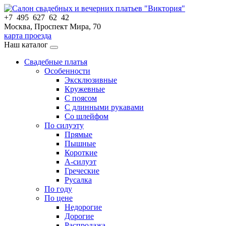
+7 495 627 62 42
Москва, Проспект Мира, 70
карта проезда
Наш каталог
Свадебные платья
Особенности
Эксклюзивные
Кружевные
С поясом
С длинными рукавами
Со шлейфом
По силуэту
Прямые
Пышные
Короткие
А-силуэт
Греческие
Русалка
По году
По цене
Недорогие
Дорогие
Распродажа