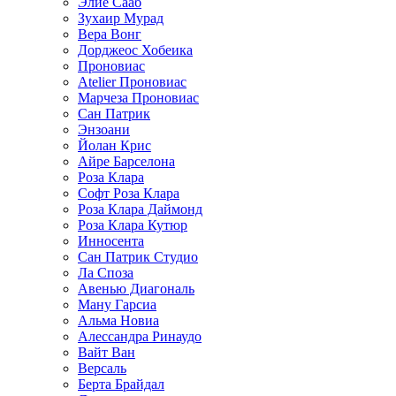
Элие Сааб
Зухаир Мурад
Вера Вонг
Дорджеос Хобеика
Проновиас
Atelier Проновиас
Марчеза Проновиас
Сан Патрик
Энзоани
Йолан Крис
Айре Барселона
Роза Клара
Софт Роза Клара
Роза Клара Даймонд
Роза Клара Кутюр
Инносента
Сан Патрик Студио
Ла Споза
Авенью Диагональ
Ману Гарсиа
Альма Новиа
Алессандра Ринаудо
Вайт Ван
Версаль
Берта Брайдал