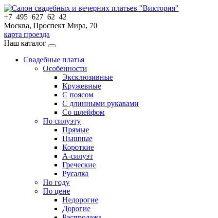
+7 495 627 62 42
Москва, Проспект Мира, 70
карта проезда
Наш каталог
Свадебные платья
Особенности
Эксклюзивные
Кружевные
С поясом
С длинными рукавами
Со шлейфом
По силуэту
Прямые
Пышные
Короткие
А-силуэт
Греческие
Русалка
По году
По цене
Недорогие
Дорогие
Распродажа