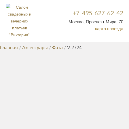
+7 495 627 62 42
Москва, Проспект Мира, 70
карта проезда
Главная
/
Аксессуары
/
Фата
/
V-2724
ФАТА
V-2724
назад
Прозрачная фата овальной формы из коллекции испанской
марки La Sposa Pronovias Fashion Group деликатно украшена
по самому краю периметра нежным рубчиком и
разбросанными редкими скоплениями объёмных крапинок.