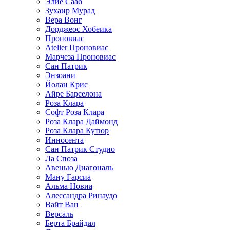
Элие Сааб
Зухаир Мурад
Вера Вонг
Дорджеос Хобеика
Проновиас
Atelier Проновиас
Марчеза Проновиас
Сан Патрик
Энзоани
Йолан Крис
Айре Барселона
Роза Клара
Софт Роза Клара
Роза Клара Даймонд
Роза Клара Кутюр
Инносента
Сан Патрик Студио
Ла Споза
Авенью Диагональ
Ману Гарсиа
Альма Новиа
Алессандра Ринаудо
Вайт Ван
Версаль
Берта Брайдал