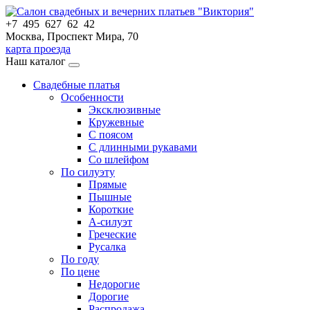
+7 495 627 62 42
Москва, Проспект Мира, 70
карта проезда
Наш каталог
Свадебные платья
Особенности
Эксклюзивные
Кружевные
С поясом
С длинными рукавами
Со шлейфом
По силуэту
Прямые
Пышные
Короткие
А-силуэт
Греческие
Русалка
По году
По цене
Недорогие
Дорогие
Распродажа