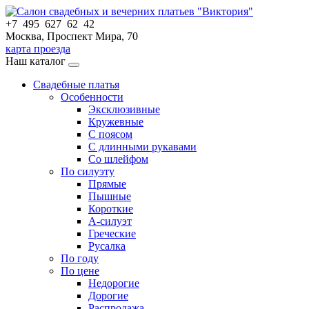
+7 495 627 62 42
Москва, Проспект Мира, 70
карта проезда
Наш каталог
Свадебные платья
Особенности
Эксклюзивные
Кружевные
С поясом
С длинными рукавами
Со шлейфом
По силуэту
Прямые
Пышные
Короткие
А-силуэт
Греческие
Русалка
По году
По цене
Недорогие
Дорогие
Распродажа