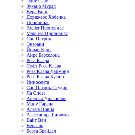
Элие Сааб
Зухаир Мурад
Вера Вонг
Дорджеос Хобеика
Проновиас
Atelier Проновиас
Марчеза Проновиас
Сан Патрик
Энзоани
Йолан Крис
Айре Барселона
Роза Клара
Софт Роза Клара
Роза Клара Даймонд
Роза Клара Кутюр
Инносента
Сан Патрик Студио
Ла Споза
Авенью Диагональ
Ману Гарсиа
Альма Новиа
Алессандра Ринаудо
Вайт Ван
Версаль
Берта Брайдал