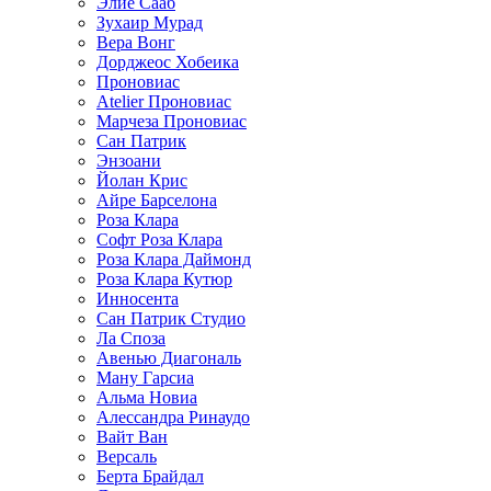
Элие Сааб
Зухаир Мурад
Вера Вонг
Дорджеос Хобеика
Проновиас
Atelier Проновиас
Марчеза Проновиас
Сан Патрик
Энзоани
Йолан Крис
Айре Барселона
Роза Клара
Софт Роза Клара
Роза Клара Даймонд
Роза Клара Кутюр
Инносента
Сан Патрик Студио
Ла Споза
Авенью Диагональ
Ману Гарсиа
Альма Новиа
Алессандра Ринаудо
Вайт Ван
Версаль
Берта Брайдал