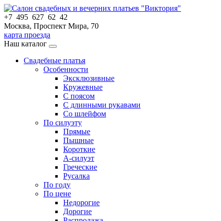
+7 495 627 62 42
Москва, Проспект Мира, 70
карта проезда
Наш каталог
Свадебные платья
Особенности
Эксклюзивные
Кружевные
С поясом
С длинными рукавами
Со шлейфом
По силуэту
Прямые
Пышные
Короткие
А-силуэт
Греческие
Русалка
По году
По цене
Недорогие
Дорогие
Распродажа