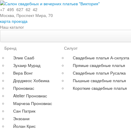
+7 495 627 62 42
Москва, Проспект Мира, 70
карта проезда
Наш каталог
Свадебные платья
Вечерние платья
Особенности
Длинные
Бренд
Силуэт
Эксклюзивные
Коктейльные
Элие Сааб
Свадебные платья А-силуэта
Кружевные
Выпускные
Зухаир Мурад
Прямые свадебные платья
С поясом
Большие
Вера Вонг
Свадебные платья Русалка
С длинными рукавами
Для полных
Дорджеос Хобеика
Пышные свадебные платья
Со шлейфом
На свадьбу
Проновиас
Короткие свадебные платья
По силуэту
С рукавами
Atelier Проновиас
Прямые
Выпускные больших раз
Марчеза Проновиас
Пышные
Короткие
Сан Патрик
Короткие
до 30000 руб.
Энзоани
А-силуэт
до 40000 руб.
Йолан Крис
Греческие
до 60000 руб.