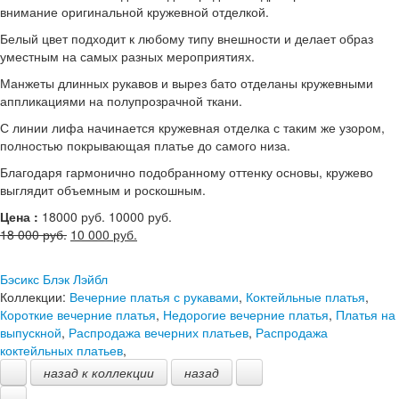
внимание оригинальной кружевной отделкой.
Белый цвет подходит к любому типу внешности и делает образ
уместным на самых разных мероприятиях.
Манжеты длинных рукавов и вырез бато отделаны кружевными
аппликациями на полупрозрачной ткани.
С линии лифа начинается кружевная отделка с таким же узором,
полностью покрывающая платье до самого низа.
Благодаря гармонично подобранному оттенку основы, кружево
выглядит объемным и роскошным.
Цена :
18000
руб.
10000 руб.
Первоначальная
Текущая
18 000
руб.
10 000
руб.
цена
цена:
составляла
10
Бэсикс Блэк Лэйбл
18
000 руб..
Коллекции:
Вечерние платья с рукавами
,
Коктейльные платья
,
000 руб..
Короткие вечерние платья
,
Недорогие вечерние платья
,
Платья на
выпускной
,
Распродажа вечерних платьев
,
Распродажа
коктейльных платьев
,
назад к коллекции
назад