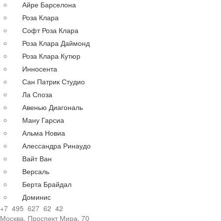
Айре Барселона
Русалка
до 80000 руб.
Роза Клара
По году
до 100000 руб.
Софт Роза Клара
По цене
Роза Клара Даймонд
Недорогие
Роза Клара Кутюр
Дорогие
Инносента
Распродажа
Сан Патрик Студио
до 30000 руб.
Ла Споза
до 40000 руб.
Авенью Диагональ
до 60000 руб.
Ману Гарсиа
до 80000 руб.
Альма Новиа
до 100000 руб.
Алессандра Ринаудо
Вайт Ван
Версаль
Берта Брайдал
Доминис
+7 495 627 62 42
Москва, Проспект Мира, 70