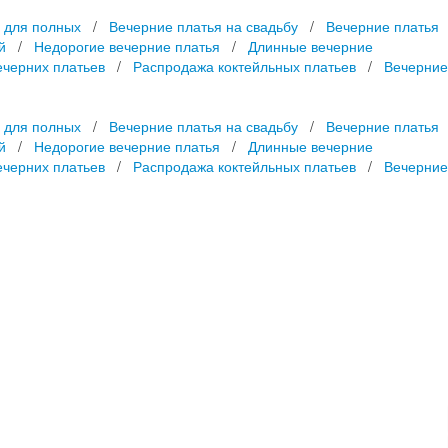
 для полных
/
Вечерние платья на свадьбу
/
Вечерние платья
й
/
Недорогие вечерние платья
/
Длинные вечерние
ечерних платьев
/
Распродажа коктейльных платьев
/
Вечерние
 для полных
/
Вечерние платья на свадьбу
/
Вечерние платья
й
/
Недорогие вечерние платья
/
Длинные вечерние
ечерних платьев
/
Распродажа коктейльных платьев
/
Вечерние