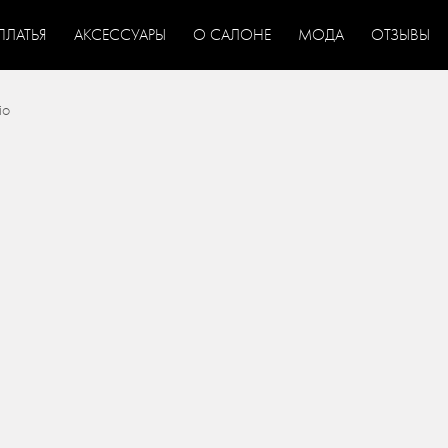
ПЛАТЬЯ
АКСЕССУАРЫ
О САЛОНЕ
МОДА
ОТЗЫВЫ
io
ВАДЕБНЫЕ ПЛАТЬЯ
СВАДЕБНЫЕ ПЛАТЬЯ СО
/
ЬЕВ
ЭКСКЛЮЗИВНЫЕ СВАДЕБНЫЕ ПЛАТЬЯ
НЕДОРОГИЕ
/
/
РУКАВАМИ
СВАДЕБНЫЕ ПЛАТЬЯ С ПОЯСОМ
СВАДЕБНЫЕ
/
/
РМЕРЫ