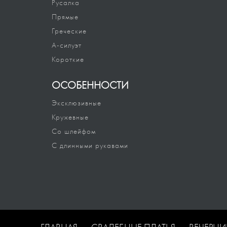
Русалка
Прямые
Греческие
А-силуэт
Короткие
ОСОБЕННОСТИ
Эксклюзивные
Кружевные
Со шлейфом
С длинными рукавами