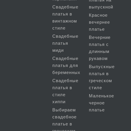
Свадебные
выпускной
платья в
Красное
винтажном
вечернее
стиле
платье
Свадебные
Вечерние
платья
платья с
миди
длинным
Свадебные
рукавом
платья для
Выпускные
беременных
платья в
Свадебные
греческом
платья в
стиле
стиле
Маленькое
хиппи
черное
Выбираем
платье
свадебное
платье в
греческом