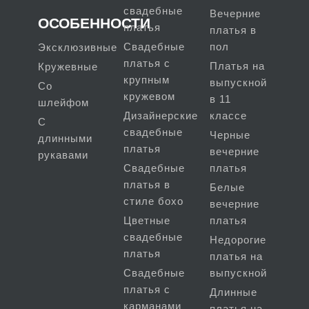
свадебные
Вечерние
ОСОБЕННОСТИ
платья
платья в
Свадебные
пол
Эксклюзивные
платья с
Платья на
Кружевные
крупным
выпускной
Со
кружевом
в 11
шлейфом
Дизайнерские
классе
С
свадебные
Черные
длинными
платья
вечерние
рукавами
Свадебные
платья
платья в
Белые
стиле бохо
вечерние
Цветные
платья
свадебные
Недорогие
платья
платья на
Свадебные
выпускной
платья с
Длинные
карманами
платья на