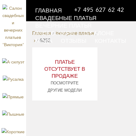
+7 495 627 62 42
ГЛАВНАЯ
СВАДЕБНЫЕ ПЛАТЬЯ
ВЕЧЕРНИЕ ПЛАТЬЯ
АКСЕССУАРЫ
О САЛОНЕ
Главная
/
Вечерние платья
/
МОДА
ОТЗЫВЫ
КОНТАКТЫ
›
/
6252
ВЕЧЕРНЕ
ПЛАТЬЕ
›
62
ПЛАТЬЕ
ОТСУТСТВУЕТ В
ПРОДАЖЕ
назад
коллек
ПОСМОТРИТЕ
ДРУГИЕ МОДЕЛИ
Цена
4100
руб.
ВЕЧЕРНИЕ