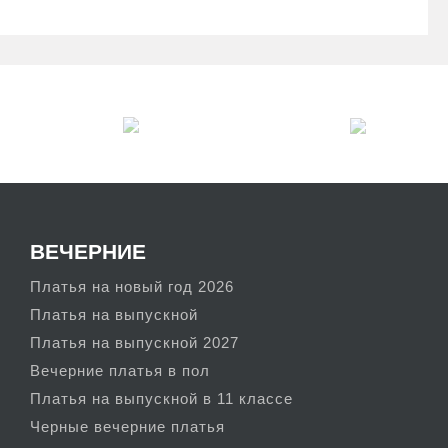
я решение открыть
и юбки длины
лючает в себя
го момента
нты яркого синего,
с черным, а для
и с роскошным и
ВЕЧЕРНИЕ
Платья на новый год 2026
Платья на выпускной
Платья на выпускной 2027
Вечерние платья в пол
Платья на выпускной в 11 классе
Черные вечерние платья