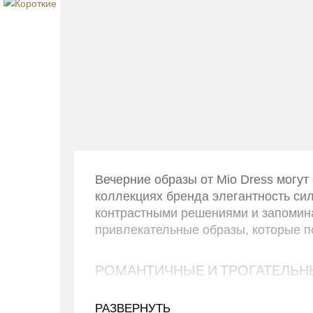
Платье короткое на выпускной
Бель
33000 Р
Вечерние образы от Mio Dress могут
коллекциях бренда элегантность сил
контрастными решениями и запомин
привлекательные образы, которые п
РОМАНТИЧНЫЕ И ТРОГАТЕЛЬНЫ
В основе кроя вечерних платьев бре
РАЗВЕРНУТЬ
крой стильно подчеркивает фигуру, 