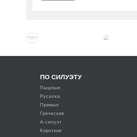
удачного выпускного образа. Уместн
ноги, поэтому многие модели Mio D
макси, но тогда образ обязательно 
Отдельного упоминания заслуживает 
самые разнообразные оттенки, но в
выпускного бала. Ценительницы нас
чтобы сыграть на контрастах, можно
романтичного образа можно выбрать 
открытым кроем.
ПО СИЛУЭТУ
Пышные
Русалка
Прямые
Греческие
А-силуэт
Короткие