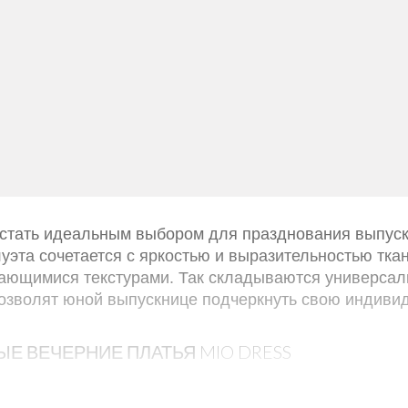
УБ.
Короткое платье на выпускной
Марианна
25000 РУБ.
 стать идеальным выбором для празднования выпуск
уэта сочетается с яркостью и выразительностью ткан
ающимися текстурами. Так складываются универсал
озволят юной выпускнице подчеркнуть свою индивид
Е ВЕЧЕРНИЕ ПЛАТЬЯ MIO DRESS
нда использован А-силуэт и вариации на тему плать
не делая излишне соблазнительных акцентов, что так