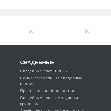
о и в меру кокетливо в молодежном платье смотритс
ress отличаются длиной выше колена. Присутствуют 
уравновешивается открытым декольте.
цвет в выпускных платьях от Mio Dress. Палитра вк
 каждом случае это удачный выбор для торжественно
ыщенных тонов найдут в коллекциях фуксию и вариа
 выбрать как пастельные, так и неоновые сочетания 
яркий розовый или пастельные тона, но в сочетани
СВАДЕБНЫЕ
Свадебные платья 2026
Самые сексуальные свадебные
платья
Простые свадебные платья
Свадебные платья с крупным
кружевом
Дизайнерские свадебные платья