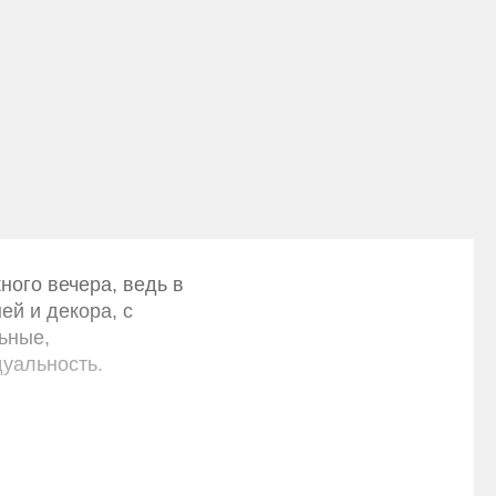
В
ыпускное короткое платье с рукавом 3/4
Крист
26000 РУБ.
ного вечера, ведь в
ей и декора, с
ьные,
уальность.
я-футляра. Такой
 актуально для