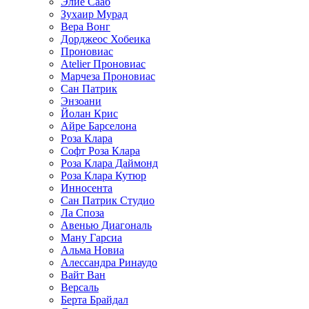
Элие Сааб
Зухаир Мурад
Вера Вонг
Дорджеос Хобеика
Проновиас
Atelier Проновиас
Марчеза Проновиас
Сан Патрик
Энзоани
Йолан Крис
Айре Барселона
Роза Клара
Софт Роза Клара
Роза Клара Даймонд
Роза Клара Кутюр
Инносента
Сан Патрик Студио
Ла Споза
Авенью Диагональ
Ману Гарсиа
Альма Новиа
Алессандра Ринаудо
Вайт Ван
Версаль
Берта Брайдал