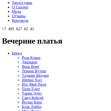
Аксессуары
О Салоне
Мода
Отзывы
Контакты
+7 495 627 62 42
Вечерние платья
Бренд
Роза Клара
Джовани
Вера Вонг
Терани Кутюр
Тадаши Шоджи
Шерри Хил
Итс Май Пати
Пати Едит
Тарик Эдиз
Саид Кобсей
Йолан Крис
Блэк Лэйбл