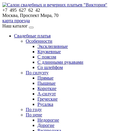
+7 495 627 62 42
Москва, Проспект Мира, 70
карта проезда
Наш каталог
Свадебные платья
Особенности
Эксклюзивные
Кружевные
С поясом
С длинными рукавами
Со шлейфом
По силуэту
Прямые
Пышные
Короткие
А-силуэт
Греческие
Русалка
По году
По цене
Недорогие
Дорогие
Распродажа