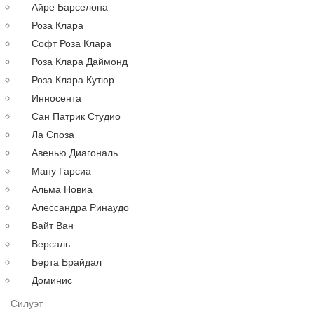
Айре Барселона
Русалка
Роза Клара
По году
Софт Роза Клара
По цене
Роза Клара Даймонд
Недорогие
Роза Клара Кутюр
Дорогие
Инносента
Распродажа
Сан Патрик Студио
до 30000 руб.
Ла Споза
до 40000 руб.
Авенью Диагональ
до 60000 руб.
Ману Гарсиа
до 80000 руб.
Альма Новиа
до 100000 руб.
Алессандра Ринаудо
Вечерние платья
Аксессуары
Вайт Ван
Длинные
Версаль
Коктейльные
Берта Брайдал
Выпускные
Доминис
Большие
Силуэт