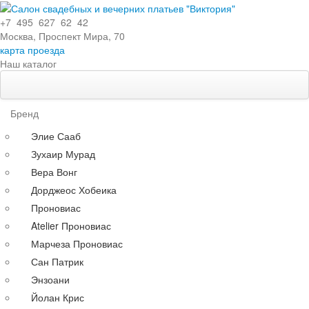
+7 495 627 62 42
Москва, Проспект Мира, 70
карта проезда
Наш каталог
Свадебные платья
Особенности
Бренд
Эксклюзивные
Элие Сааб
Кружевные
Зухаир Мурад
С поясом
Вера Вонг
С длинными рукавами
Дорджеос Хобеика
Со шлейфом
Проновиас
По силуэту
Atelier Проновиас
Прямые
Марчеза Проновиас
Пышные
Сан Патрик
Короткие
Энзоани
А-силуэт
Йолан Крис
Греческие