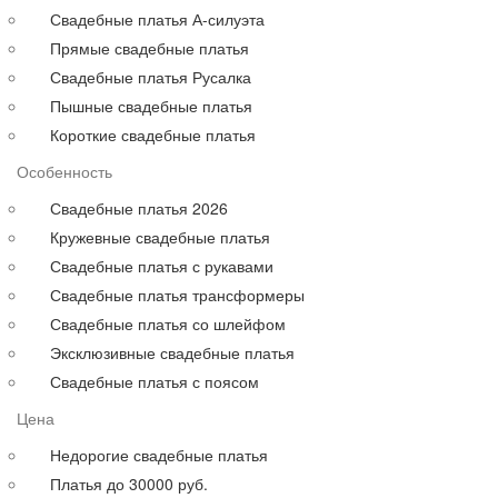
Для полных
Свадебные платья А-силуэта
На свадьбу
Прямые свадебные платья
С рукавами
Свадебные платья Русалка
Выпускные больших размеров
Пышные свадебные платья
Короткие
Короткие свадебные платья
до 30000 руб.
Особенность
до 40000 руб.
до 60000 руб.
Свадебные платья 2026
до 80000 руб.
Кружевные свадебные платья
до 100000 руб.
Свадебные платья с рукавами
Свадебные платья трансформеры
Свадебные платья со шлейфом
Эксклюзивные свадебные платья
Свадебные платья с поясом
Цена
Недорогие свадебные платья
Платья до 30000 руб.