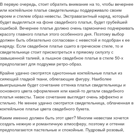
В первую очередь, стоит обратить внимание на то, чтобы вечернее
или коктейльное платье свидетельницы поддерживало своим
кроем и стилем образ невесты. Экстравагантный наряд, который
будет выделяться на фоне свадебного платья, будет грубейшей
ошибкой. Вечернее платье должно очень гармонично подчеркивать
красоту главного платья этого особенного дня. Поэтому выбор
должен быть обязательно согласован с невестой и подобран к ее
наряду. Если свадебное платье сшито в греческом стиле, то и
свидетельнице стоит присмотреться к прямому силуэту с
завышенной талией, а пышное свадебное платье в стиле 50-х
предполагает для подружки ретро-образ.
Крайне удачно смотрятся однотонные коктейльные платья из
сияющей гладкой ткани, облегающие фигуру. Наиболее
выигрышным будет сочетание оттенка платья свидетельницы и
основного цвета оформления или какой-то детали свадебного
платья невесты. Такое сочетание выглядит очень эффектно и
стильно. Не менее удачно смотрится свидетельница, облаченная в
коктейльное платье цвета свадебного букета.
Каким именно должен быть этот цвет? Многим невестам хочется
создать нежную и романтичную атмосферу, поэтому и оттенки
предполагаются пастельные и спокойные. Пудровый розовый,