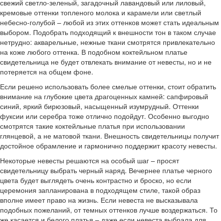
свежий светло-зеленый, загадочный лавандовый или лиловый,
кремовые оттенки топленого молока и карамели или светлый
небесно-голубой – любой из этих оттенков может стать идеальным
выбором. Подобрать подходящий к внешности тон в таком случае
нетрудно: акварельные, нежные ткани смотрятся привлекательно
на коже любого оттенка. В подобном коктейльном платье
свидетельница не будет отвлекать внимание от невесты, но и не
потеряется на общем фоне.
Если решено использовать более смелые оттенки, стоит обратить
внимание на глубокие цвета драгоценных камней: сапфировый
синий, яркий бирюзовый, насыщенный изумрудный. Оттенки
фуксии или серебра тоже отлично подойдут. Особенно выгодно
смотрятся такие коктейльные платья при использовании
глянцевой, а не матовой ткани. Внешность свидетельницы получит
достойное обрамление и гармонично поддержит красоту невесты.
Некоторые невесты решаются на особый шаг – просят
свидетельницу выбрать черный наряд. Вечернее платье черного
цвета будет выглядеть очень контрастно и броско, но если
церемония запланирована в подходящем стиле, такой образ
вполне имеет право на жизнь. Если невеста не высказывала
подобных пожеланий, от темных оттенков лучше воздержаться. То
же касается и белого платья – даже если невеста выбрала для