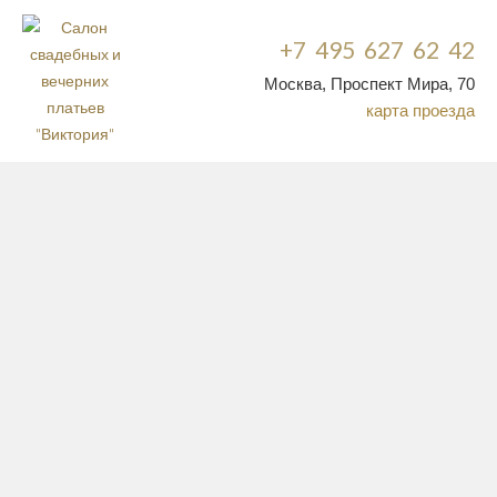
+7 495 627 62 42
Москва, Проспект Мира, 70
карта проезда
Новая коллекция от Rosa Clara наконец представлена
вниманию публики! На неделе свадебной моды в Барселоне
коллекция 2016 получила невероятно теплый прием.
Выставочный центр был наполнен гостями и
представителями прессы, сгорающими от нетерпения и
желания поскорее увидеть работу дизайнеров Rosa Clara.