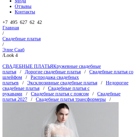
Мода
Отзывы
Контакты
+7 495 627 62 42
Главная
/
Свадебные платья
/
Элие Сааб
/
Look 4
СВАДЕБНЫЕ ПЛАТЬЯ
Кружевные свадебные
платья
/
Дорогие свадебные платья
/
Свадебные платья со
шлейфом
/
Распродажа свадебных
платьев
/
Эксклюзивные свадебные платья
/
Недорогие
свадебные платья
/
Свадебные платья с
рукавами
/
Свадебные платья с поясом
/
Свадебные
платья 2027
/
Свадебные платья трансформеры
/