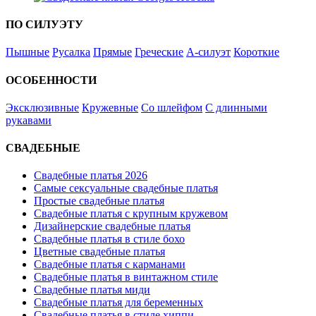
ПО СИЛУЭТУ
Пышные
Русалка
Прямые
Греческие
А-силуэт
Короткие
ОСОБЕННОСТИ
Эксклюзивные
Кружевные
Со шлейфом
С длинными
рукавами
СВАДЕБНЫЕ
Свадебные платья 2026
Самые сексуальные свадебные платья
Простые свадебные платья
Свадебные платья с крупным кружевом
Дизайнерские свадебные платья
Свадебные платья в стиле бохо
Цветные свадебные платья
Свадебные платья с карманами
Свадебные платья в винтажном стиле
Свадебные платья миди
Свадебные платья для беременных
Свадебные платья в стиле хиппи