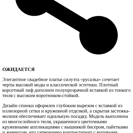
ОЖИДАЕТСЯ
Элегантное свадебное платье силуэта «русалка» сочетает
черты высокой моды и классической эстетики. Плотный
корсетный лиф дополнен полупрозрачной вставкой из тонкого
тюля с высоким воротником-стойкой.
Дизайн спинки оформлен глубоким вырезом с вставкой из
иллюзорной сетки и кружевной отделкой, а скрытая застежка-
молния обеспечивает идеальную посадку. Модель выполнена
из многослойного тюля, украшенного цветочными
кружевными аппликациями с вышивкой бисером, пайетками
и жемчугом, что гармонично контрастирует с матовыми