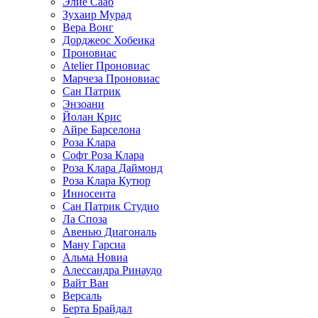
Элие Сааб
Зухаир Мурад
Вера Вонг
Дорджеос Хобеика
Проновиас
Atelier Проновиас
Марчеза Проновиас
Сан Патрик
Энзоани
Йолан Крис
Айре Барселона
Роза Клара
Софт Роза Клара
Роза Клара Даймонд
Роза Клара Кутюр
Инносента
Сан Патрик Студио
Ла Споза
Авенью Диагональ
Ману Гарсиа
Альма Новиа
Алессандра Ринаудо
Вайт Ван
Версаль
Берта Брайдал