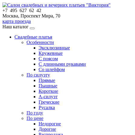
+7 495 627 62 42
Москва, Проспект Мира, 70
карта проезда
Наш каталог
Свадебные платья
Особенности
Эксклюзивные
Кружевные
С поясом
С длинными рукавами
Со шлейфом
По силуэту
Прямые
Пышные
Короткие
А-силуэт
Греческие
Русалка
По году
По цене
Недорогие
Дорогие
Распродажа