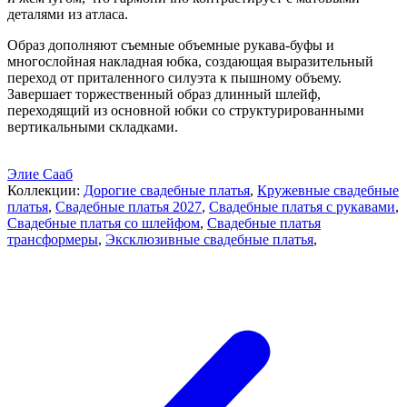
деталями из атласа.
Образ дополняют съемные объемные рукава-буфы и
многослойная накладная юбка, создающая выразительный
переход от приталенного силуэта к пышному объему.
Завершает торжественный образ длинный шлейф,
переходящий из основной юбки со структурированными
вертикальными складками.
Элие Сааб
Коллекции:
Дорогие свадебные платья
,
Кружевные свадебные
платья
,
Свадебные платья 2027
,
Свадебные платья с рукавами
,
Свадебные платья со шлейфом
,
Свадебные платья
трансформеры
,
Эксклюзивные свадебные платья
,